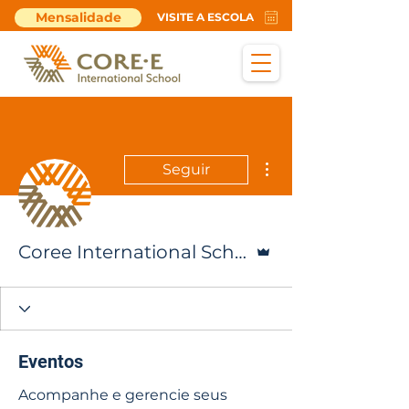
Mensalidade
VISITE A ESCOLA
Mais ações
Seguir
Administrador
Coree International School
Eventos
Acompanhe e gerencie seus