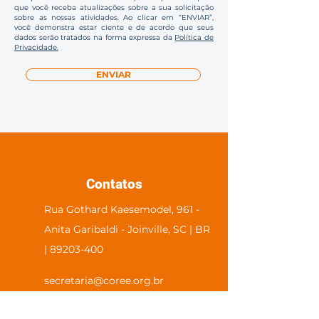
que você receba atualizações sobre a sua solicitação
sobre as nossas atividades. Ao clicar em “ENVIAR”,
você demonstra estar ciente e de acordo que seus
dados serão tratados na forma expressa da
Política de
Privacidade.
ENVIAR
Contatos
Rua Gothard Kaesemodel, 961 -
Anita Garibaldi - Joinville, SC | BR
| 89203-400
secretaria@coree.org.br
47 9 8904-2384