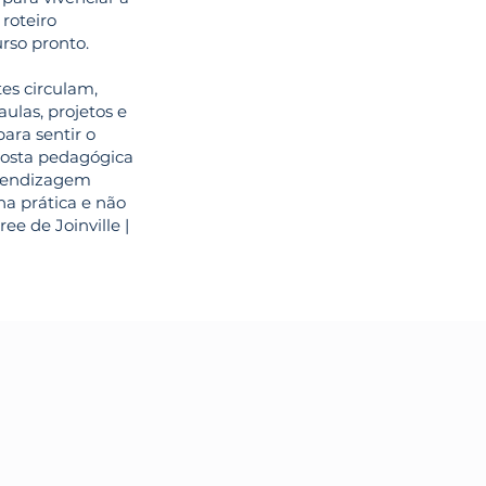
 roteiro
rso pronto.
tes circulam,
ulas, projetos e
para sentir o
posta pedagógica
rendizagem
na prática e não
ee de Joinville |