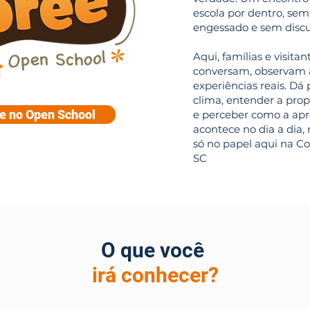
escola por dentro, sem
engessado e sem discu
Aqui, famílias e visitan
conversam, observam a
experiências reais. Dá 
clima, entender a pro
se no Open School
e perceber como a ap
acontece no dia a dia, 
só no papel aqui na Cor
SC
O que você
irá conhecer?