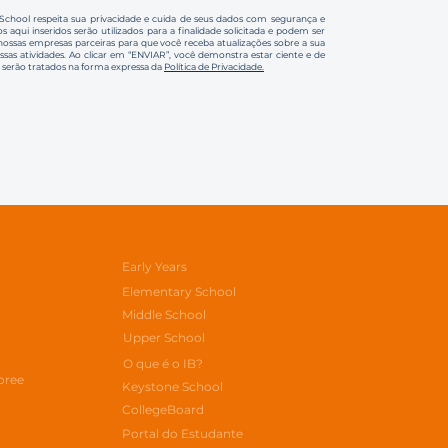
 School respeita sua privacidade e cuida de seus dados com segurança e
s aqui inseridos serão utilizados para a finalidade solicitada e podem ser
ssas empresas parceiras para que você receba atualizações sobre a sua
ossas atividades. Ao clicar em “ENVIAR”, você demonstra estar ciente e de
 serão tratados na forma expressa da
Política de Privacidade.
Early Years
Elementary School
Middle School
Upper School
O que é o IB?
oree
Keystone School
CollegeBoard
Portal do Estudante