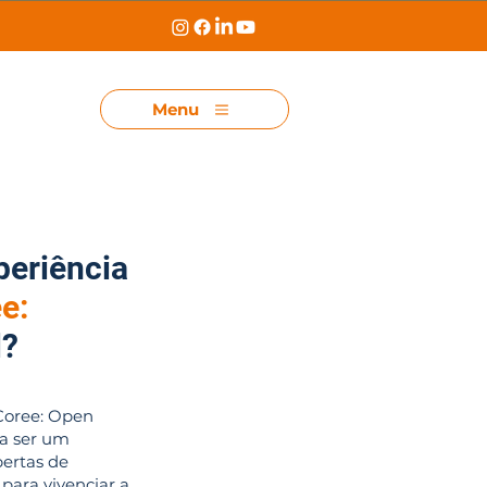
Menu
periência
e:
l?
 Coree: Open
ra ser um
ertas de
para vivenciar a