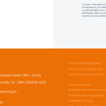
A Coree International
transparência. Os dado
compartilhados com no
solicitação sobre as n
acordo que seus dados
Política de Privacidade
Canal Privacidade Coree
Canal Denúncia Anônima
aesemodel, 961 - Anita
inville, SC | BR | 89203-400
Guias e Manuais
Regulamento Juntos na C
ree.org.br
Observações e Sugestões
Trabalhe Conosco
84