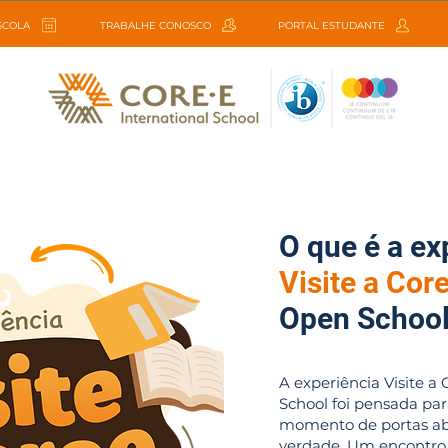
ESCOLA
TRABALHE CONOSCO
PORTAL ESTUDANTE
O que é a ex
Visite a Core
Open Schoo
A experiência Visite a
School foi pensada pa
momento de portas ab
verdade. Um encontro 