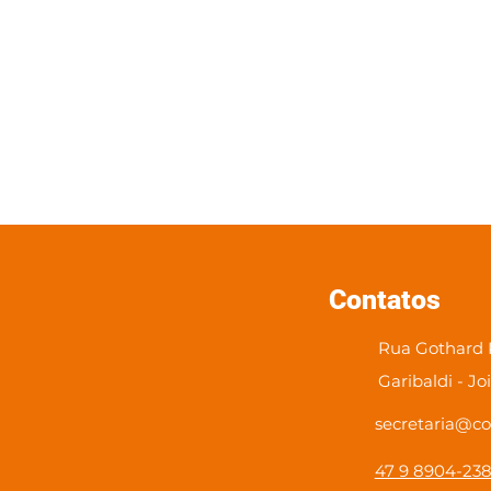
Contatos
Rua Gothard K
Garibaldi - Jo
secretaria@co
47 9 8904-23