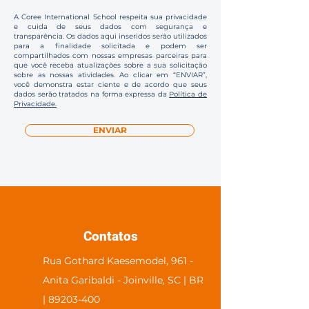
A Coree International School respeita sua privacidade
e cuida de seus dados com segurança e
transparência. Os dados aqui inseridos serão utilizados
para a finalidade solicitada e podem ser
compartilhados com nossas empresas parceiras para
que você receba atualizações sobre a sua solicitação
sobre as nossas atividades. Ao clicar em “ENVIAR”,
você demonstra estar ciente e de acordo que seus
dados serão tratados na forma expressa da
Política de
Privacidade.
ENVIAR
Contatos
Rua Gothard Kaesemodel, 961 -
Anita Garibaldi - Joinville, SC | BR
| 89203-400