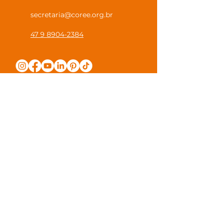
secretaria@coree.org.br
47 9 8904-2384
Política de Privacidade
Canal Privacidade Coree
Canal Denúncia Anônima
Guias e Manuais
Regulamento Juntos na Coree
Observações e Sugestões
Trabalhe Conosco
Valores de Mensalidade
Visite nossa escola