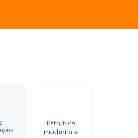
a
Estrutura
ação
moderna e