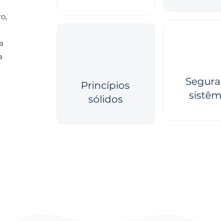
o,
a
a
Segura
Princípios
sistêm
sólidos