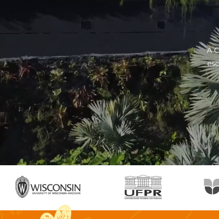
A C
esc