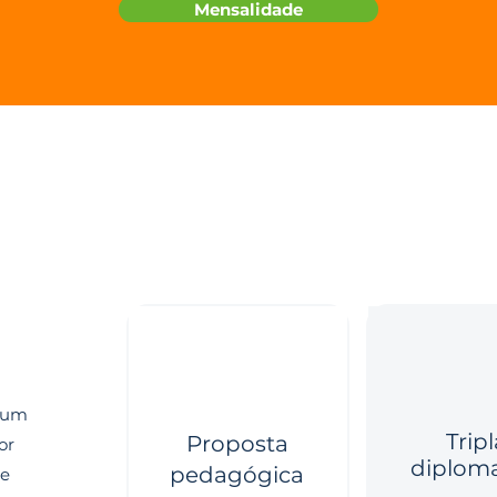
Mensalidade
a um
Tripl
Proposta
or
diplom
pedagógica
 e