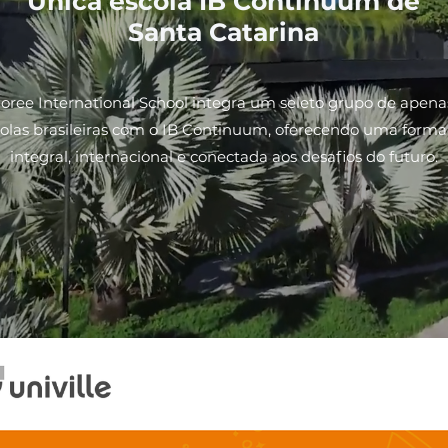
Única escola IB Continuum de
Santa Catarina
oree International School integra um seleto grupo de apena
olas brasileiras com o IB Continuum, oferecendo uma form
integral, internacional e conectada aos desafios do futuro.