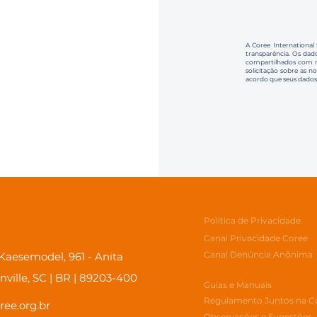
A Coree International
transparência. Os dado
compartilhados com no
solicitação sobre as n
acordo que seus dados
Política de Privacidade
Canal Privacidade Coree
Canal Denúncia Anônima
aesemodel, 961 - Anita
inville, SC | BR | 89203-400
Guias e Manuais
Regulamento Juntos na C
ree.org.br
Observações e Sugestões