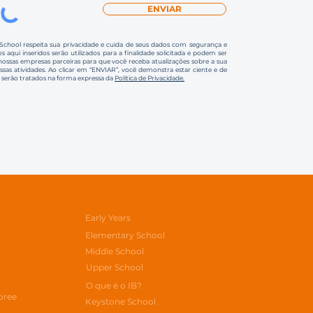
ENVIAR
 School respeita sua privacidade e cuida de seus dados com segurança e
s aqui inseridos serão utilizados para a finalidade solicitada e podem ser
ssas empresas parceiras para que você receba atualizações sobre a sua
ossas atividades. Ao clicar em “ENVIAR”, você demonstra estar ciente e de
 serão tratados na forma expressa da
Política de Privacidade.
Early Years
Elementary School
Middle School
Upper School
O que é o IB?
oree
Keystone School