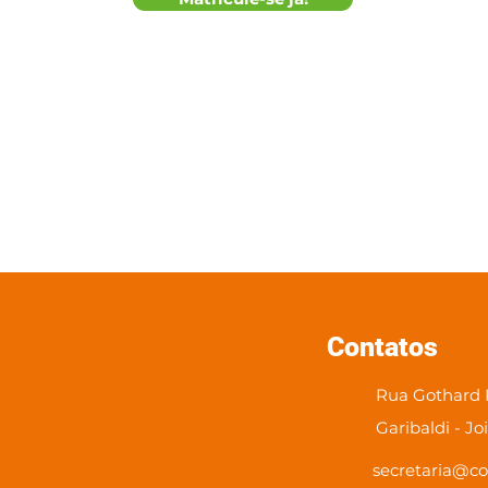
Contatos
Rua Gothard K
Garibaldi - Jo
secretaria@co