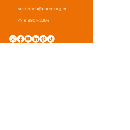
secretaria@coree.org.br
47 9 8904-2384
Política de Privacidade
Canal Privacidade Coree
Canal Denúncia Anônima
Guias e Manuais
Regulamento Juntos na Coree
Observações e Sugestões
Trabalhe Conosco
Valores de Mensalidade
Visite nossa escola