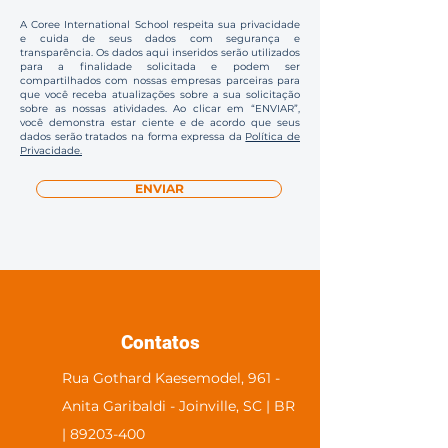
A Coree International School respeita sua privacidade
e cuida de seus dados com segurança e
transparência. Os dados aqui inseridos serão utilizados
para a finalidade solicitada e podem ser
compartilhados com nossas empresas parceiras para
que você receba atualizações sobre a sua solicitação
sobre as nossas atividades. Ao clicar em “ENVIAR”,
você demonstra estar ciente e de acordo que seus
dados serão tratados na forma expressa da
Política de
Privacidade.
ENVIAR
Contatos
Rua Gothard Kaesemodel, 961 -
Anita Garibaldi - Joinville, SC | BR
| 89203-400