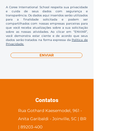
A Coree International School respeita sua privacidade
e cuida de seus dados com segurança e
transparência. Os dados aqui inseridos serão utilizados
para a finalidade solicitada e podem ser
compartilhados com nossas empresas parceiras para
que você receba atualizações sobre a sua solicitação
sobre as nossas atividades. Ao clicar em “ENVIAR”,
você demonstra estar ciente e de acordo que seus
dados serão tratados na forma expressa da
Política de
Privacidade.
ENVIAR
Contatos
Rua Gothard Kaesemodel, 961 -
Anita Garibaldi - Joinville, SC | BR
| 89203-400