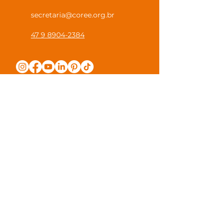
secretaria@coree.org.br
47 9 8904-2384
Política de Privacidade
Canal Privacidade Coree
Canal Denúncia Anônima
Guias e Manuais
Regulamento Juntos na Coree
Observações e Sugestões
Trabalhe Conosco
Valores de Mensalidade
Visite nossa escola