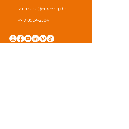
secretaria@coree.org.br
47 9 8904-2384
Política de Privacidade
Canal Privacidade Coree
Canal Denúncia Anônima
Guias e Manuais
Regulamento Juntos na Coree
Observações e Sugestões
Trabalhe Conosco
Valores de Mensalidade
Visite nossa escola