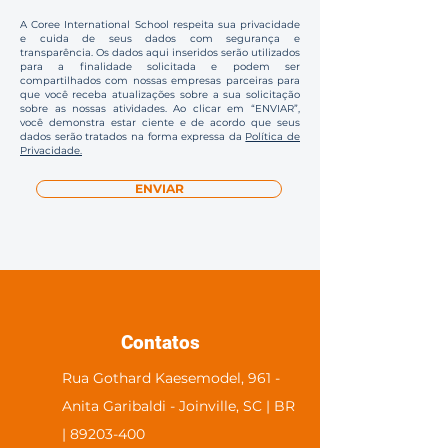
A Coree International School respeita sua privacidade
e cuida de seus dados com segurança e
transparência. Os dados aqui inseridos serão utilizados
para a finalidade solicitada e podem ser
compartilhados com nossas empresas parceiras para
que você receba atualizações sobre a sua solicitação
sobre as nossas atividades. Ao clicar em “ENVIAR”,
você demonstra estar ciente e de acordo que seus
dados serão tratados na forma expressa da
Política de
Privacidade.
ENVIAR
Contatos
Rua Gothard Kaesemodel, 961 -
Anita Garibaldi - Joinville, SC | BR
| 89203-400