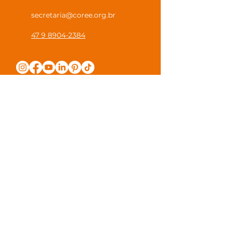
secretaria@coree.org.br
47 9 8904-2384
Política de Privacidade
Canal Privacidade Coree
Canal Denúncia Anônima
Guias e Manuais
Regulamento Juntos na Coree
Observações e Sugestões
Trabalhe Conosco
Valores de Mensalidade
Visite nossa escola