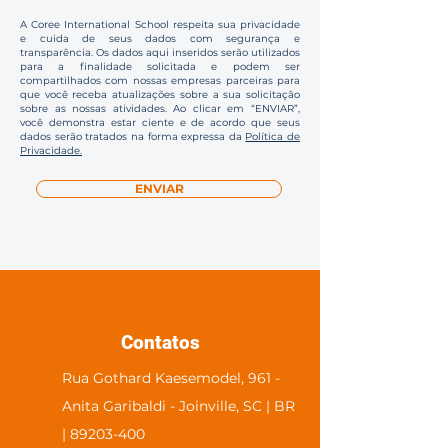
A Coree International School respeita sua privacidade
e cuida de seus dados com segurança e
transparência. Os dados aqui inseridos serão utilizados
para a finalidade solicitada e podem ser
compartilhados com nossas empresas parceiras para
que você receba atualizações sobre a sua solicitação
sobre as nossas atividades. Ao clicar em “ENVIAR”,
você demonstra estar ciente e de acordo que seus
dados serão tratados na forma expressa da
Política de
Privacidade.
ENVIAR
Contatos
Rua Gothard Kaesemodel, 961 -
Anita Garibaldi - Joinville, SC | BR
| 89203-400