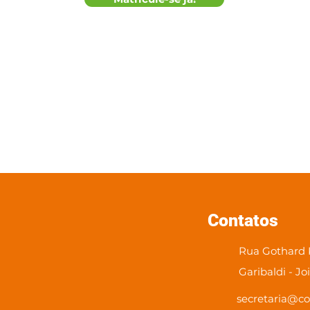
Contatos
Rua Gothard K
Garibaldi - Jo
secretaria@co