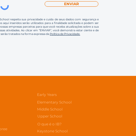
ENVIAR
 School respeita sua privacidade e cuida de seus dados com segurança e
s aqui inseridos serão utilizados para a finalidade solicitada e podem ser
ssas empresas parceiras para que você receba atualizações sobre a sua
ossas atividades. Ao clicar em “ENVIAR”, você demonstra estar ciente e de
 serão tratados na forma expressa da
Política de Privacidade.
Early Years
Elementary School
Middle School
Upper School
O que é o IB?
oree
Keystone School