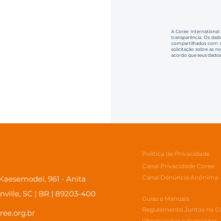
A Coree International
transparência. Os dado
compartilhados com no
solicitação sobre as n
acordo que seus dados
Política de Privacidade
Canal Privacidade Coree
Canal Denúncia Anônima
aesemodel, 961 - Anita
inville, SC | BR | 89203-400
Guias e Manuais
Regulamento Juntos na C
ree.org.br
Observações e Sugestões