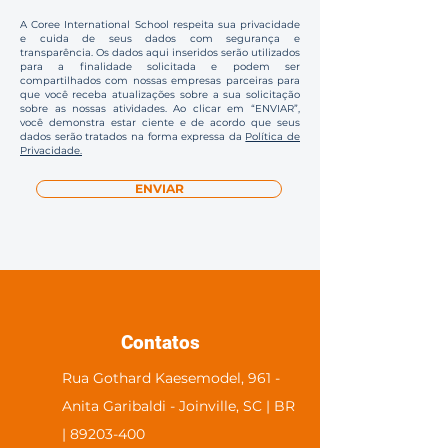
A Coree International School respeita sua privacidade
e cuida de seus dados com segurança e
transparência. Os dados aqui inseridos serão utilizados
para a finalidade solicitada e podem ser
compartilhados com nossas empresas parceiras para
que você receba atualizações sobre a sua solicitação
sobre as nossas atividades. Ao clicar em “ENVIAR”,
você demonstra estar ciente e de acordo que seus
dados serão tratados na forma expressa da
Política de
Privacidade.
ENVIAR
Contatos
Rua Gothard Kaesemodel, 961 -
Anita Garibaldi - Joinville, SC | BR
| 89203-400