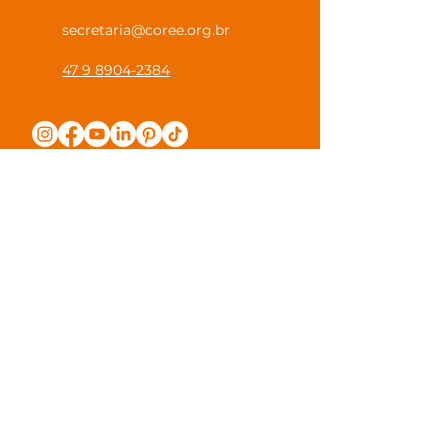
secretaria@coree.org.br
47 9 8904-2384
Política de Privacidade
Canal Privacidade Coree
Canal Denúncia Anônima
Guias e Manuais
Regulamento Juntos na Coree
Observações e Sugestões
Trabalhe Conosco
Valores de Mensalidade
Visite nossa escola