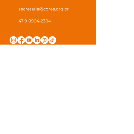
secretaria@coree.org.br
47 9 8904-2384
Política de Privacidade
Canal Privacidade Coree
Canal Denúncia Anônima
Guias e Manuais
Regulamento Juntos na Coree
Observações e Sugestões
Trabalhe Conosco
Valores de Mensalidade
Visite nossa escola