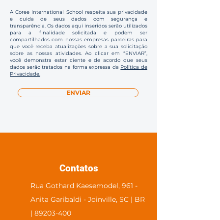
A Coree International School respeita sua privacidade
e cuida de seus dados com segurança e
transparência. Os dados aqui inseridos serão utilizados
para a finalidade solicitada e podem ser
compartilhados com nossas empresas parceiras para
que você receba atualizações sobre a sua solicitação
sobre as nossas atividades. Ao clicar em “ENVIAR”,
você demonstra estar ciente e de acordo que seus
dados serão tratados na forma expressa da
Política de
Privacidade.
ENVIAR
Contatos
Rua Gothard Kaesemodel, 961 -
Anita Garibaldi - Joinville, SC | BR
| 89203-400