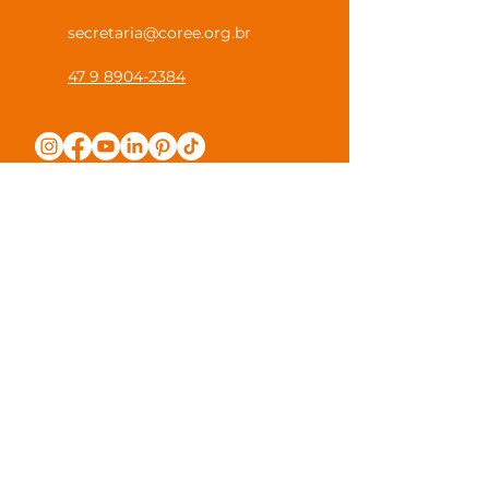
secretaria@coree.org.br
47 9 8904-2384
Política de Privacidade
Canal Privacidade Coree
Canal Denúncia Anônima
Guias e Manuais
Regulamento Juntos na Coree
Observações e Sugestões
Trabalhe Conosco
Valores de Mensalidade
Visite nossa escola