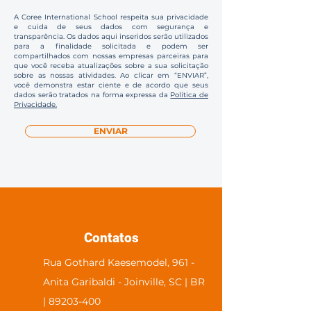
A Coree International School respeita sua privacidade
e cuida de seus dados com segurança e
transparência. Os dados aqui inseridos serão utilizados
para a finalidade solicitada e podem ser
compartilhados com nossas empresas parceiras para
que você receba atualizações sobre a sua solicitação
sobre as nossas atividades. Ao clicar em “ENVIAR”,
você demonstra estar ciente e de acordo que seus
dados serão tratados na forma expressa da
Política de
Privacidade.
ENVIAR
Contatos
Rua Gothard Kaesemodel, 961 -
Anita Garibaldi - Joinville, SC | BR
| 89203-400