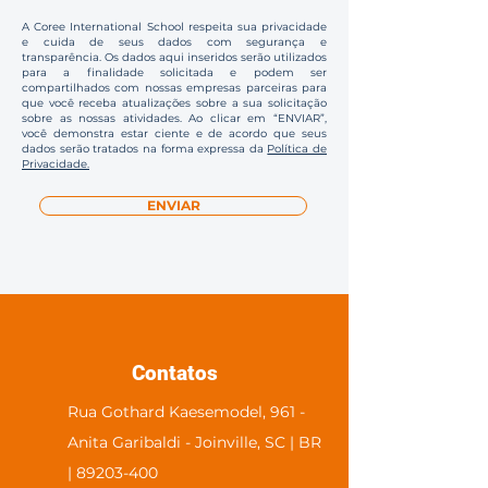
A Coree International School respeita sua privacidade
e cuida de seus dados com segurança e
transparência. Os dados aqui inseridos serão utilizados
para a finalidade solicitada e podem ser
compartilhados com nossas empresas parceiras para
que você receba atualizações sobre a sua solicitação
sobre as nossas atividades. Ao clicar em “ENVIAR”,
você demonstra estar ciente e de acordo que seus
dados serão tratados na forma expressa da
Política de
Privacidade.
ENVIAR
Contatos
Rua Gothard Kaesemodel, 961 -
Anita Garibaldi - Joinville, SC | BR
| 89203-400