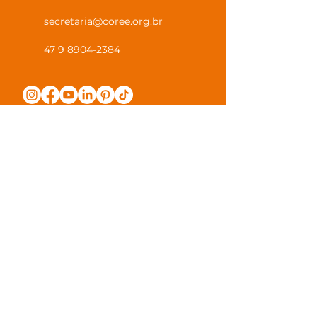
secretaria@coree.org.br
47 9 8904-2384
Política de Privacidade
Canal Privacidade Coree
Canal Denúncia Anônima
Guias e Manuais
Regulamento Juntos na Coree
Observações e Sugestões
Trabalhe Conosco
Valores de Mensalidade
Visite nossa escola