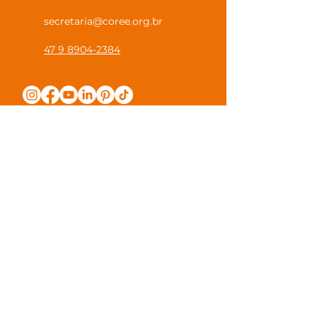
secretaria@coree.org.br
47 9 8904-2384
Política de Privacidade
Canal Privacidade Coree
Canal Denúncia Anônima
Guias e Manuais
Regulamento Juntos na Coree
Observações e Sugestões
Trabalhe Conosco
Valores de Mensalidade
Visite nossa escola