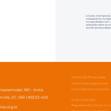
A Coree International
transparência. Os dado
compartilhados com no
solicitação sobre as n
acordo que seus dados
Política de Privacidade
Canal Privacidade Coree
Canal Denúncia Anônima
aesemodel, 961 - Anita
inville, SC | BR | 89203-400
Guias e Manuais
Regulamento Juntos na C
ree.org.br
Observações e Sugestões