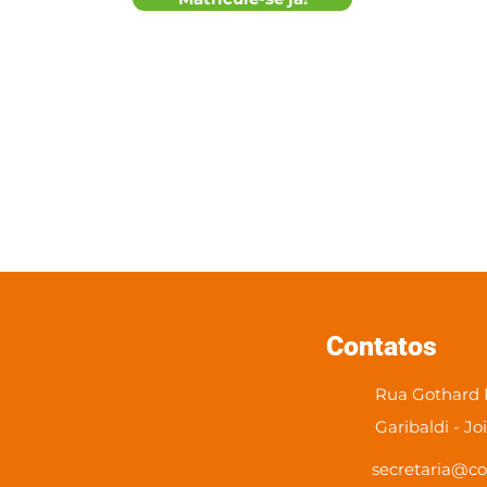
Contatos
Rua Gothard K
Garibaldi - Jo
secretaria@co