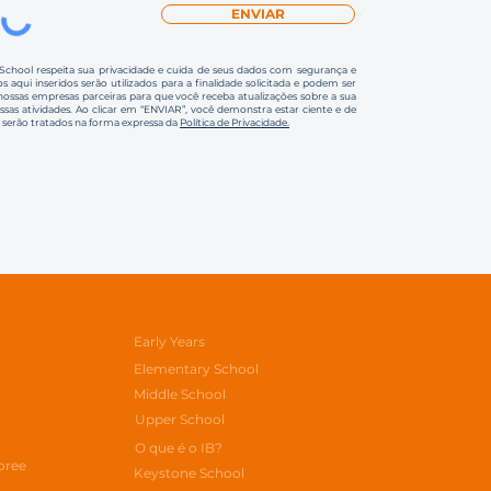
ENVIAR
 School respeita sua privacidade e cuida de seus dados com segurança e
s aqui inseridos serão utilizados para a finalidade solicitada e podem ser
ssas empresas parceiras para que você receba atualizações sobre a sua
ossas atividades. Ao clicar em “ENVIAR”, você demonstra estar ciente e de
 serão tratados na forma expressa da
Política de Privacidade.
Early Years
Elementary School
Middle School
Upper School
O que é o IB?
oree
Keystone School