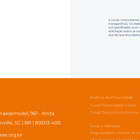
A Coree International
transparência. Os dado
compartilhados com no
solicitação sobre as n
acordo que seus dados
Política de Privacidade
Canal Privacidade Coree
Canal Denúncia Anônima
aesemodel, 961 - Anita
inville, SC | BR | 89203-400
Guias e Manuais
Regulamento Juntos na C
ree.org.br
Observações e Sugestões