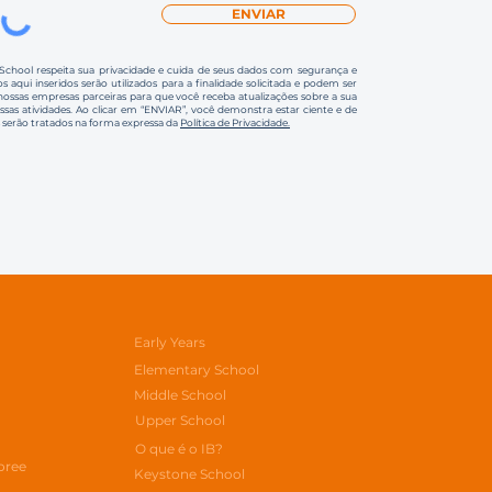
ENVIAR
 School respeita sua privacidade e cuida de seus dados com segurança e
s aqui inseridos serão utilizados para a finalidade solicitada e podem ser
ssas empresas parceiras para que você receba atualizações sobre a sua
ossas atividades. Ao clicar em “ENVIAR”, você demonstra estar ciente e de
 serão tratados na forma expressa da
Política de Privacidade.
Early Years
Elementary School
Middle School
Upper School
O que é o IB?
oree
Keystone School