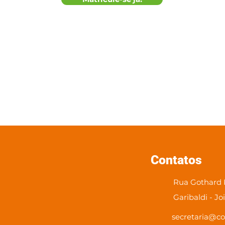
Contatos
Rua Gothard K
Garibaldi - Jo
secretaria@co