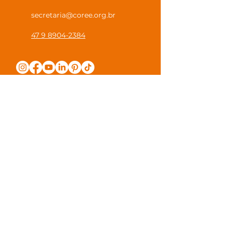
secretaria@coree.org.br
47 9 8904-2384
Política de Privacidade
Canal Privacidade Coree
Canal Denúncia Anônima
Guias e Manuais
Regulamento Juntos na Coree
Observações e Sugestões
Trabalhe Conosco
Valores de Mensalidade
Visite nossa escola