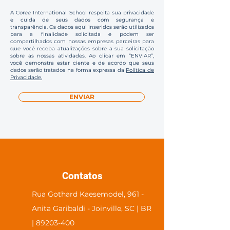
A Coree International School respeita sua privacidade
e cuida de seus dados com segurança e
transparência. Os dados aqui inseridos serão utilizados
para a finalidade solicitada e podem ser
compartilhados com nossas empresas parceiras para
que você receba atualizações sobre a sua solicitação
sobre as nossas atividades. Ao clicar em “ENVIAR”,
você demonstra estar ciente e de acordo que seus
dados serão tratados na forma expressa da
Política de
Privacidade.
ENVIAR
Contatos
Rua Gothard Kaesemodel, 961 -
Anita Garibaldi - Joinville, SC | BR
| 89203-400