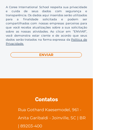
A Coree International School respeita sua privacidade
e cuida de seus dados com segurança e
transparência. Os dados aqui inseridos serão utilizados
para a finalidade solicitada e podem ser
compartilhados com nossas empresas parceiras para
que você receba atualizações sobre a sua solicitação
sobre as nossas atividades. Ao clicar em “ENVIAR”,
você demonstra estar ciente e de acordo que seus
dados serão tratados na forma expressa da
Política de
Privacidade.
ENVIAR
Contatos
Rua Gothard Kaesemodel, 961 -
Anita Garibaldi - Joinville, SC | BR
| 89203-400