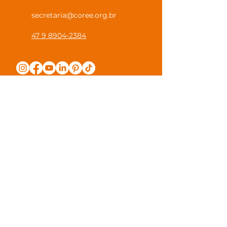
secretaria@coree.org.br
47 9 8904-2384
Política de Privacidade
Canal Privacidade Coree
Canal Denúncia Anônima
Guias e Manuais
Regulamento Juntos na Coree
Observações e Sugestões
Trabalhe Conosco
Valores de Mensalidade
Visite nossa escola