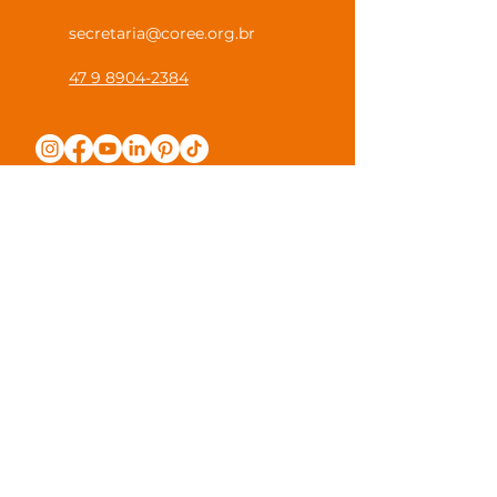
secretaria@coree.org.br
47 9 8904-2384
Política de Privacidade
Canal Privacidade Coree
Canal Denúncia Anônima
Guias e Manuais
Regulamento Juntos na Coree
Observações e Sugestões
Trabalhe Conosco
Valores de Mensalidade
Visite nossa escola