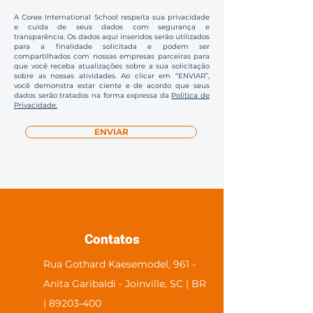
A Coree International School respeita sua privacidade
e cuida de seus dados com segurança e
transparência. Os dados aqui inseridos serão utilizados
para a finalidade solicitada e podem ser
compartilhados com nossas empresas parceiras para
que você receba atualizações sobre a sua solicitação
sobre as nossas atividades. Ao clicar em “ENVIAR”,
você demonstra estar ciente e de acordo que seus
dados serão tratados na forma expressa da
Política de
Privacidade.
ENVIAR
Contatos
Rua Gothard Kaesemodel, 961 -
Anita Garibaldi - Joinville, SC | BR
| 89203-400