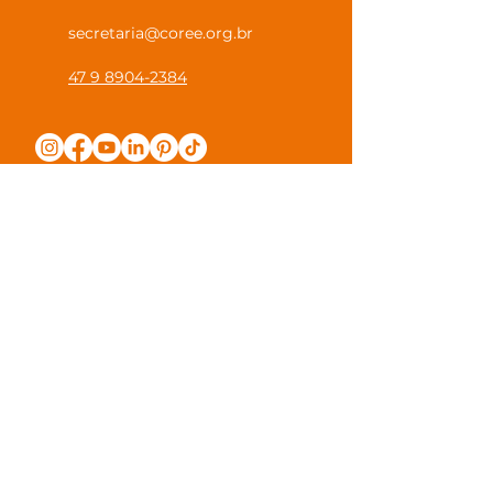
secretaria@coree.org.br
47 9 8904-2384
Política de Privacidade
Canal Privacidade Coree
Canal Denúncia Anônima
Guias e Manuais
Regulamento Juntos na Coree
Observações e Sugestões
Trabalhe Conosco
Valores de Mensalidade
Visite nossa escola