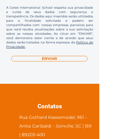
A Coree International School respeita sua privacidade
e cuida de seus dados com segurança e
transparência. Os dados aqui inseridos serão utilizados
para a finalidade solicitada e podem ser
compartilhados com nossas empresas parceiras para
que você receba atualizações sobre a sua solicitação
sobre as nossas atividades. Ao clicar em “ENVIAR”,
você demonstra estar ciente e de acordo que seus
dados serão tratados na forma expressa da
Política de
Privacidade.
ENVIAR
Contatos
Rua Gothard Kaesemodel, 961 -
Anita Garibaldi - Joinville, SC | BR
| 89203-400