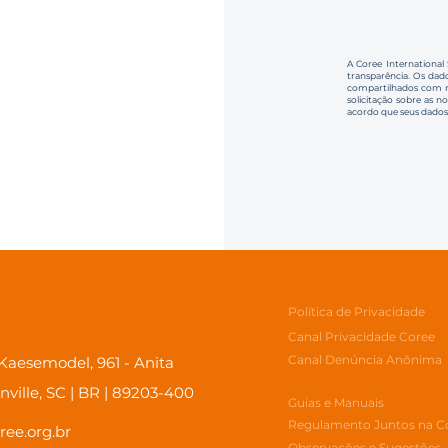
A Coree International
transparência. Os dado
compartilhados com no
solicitação sobre as n
acordo que seus dados
Política de Privacidade
Canal Privacidade Coree
Canal Denúncia Anônima
aesemodel, 961 - Anita
inville, SC | BR | 89203-400
Guias e Manuais
Regulamento Juntos na C
ree.org.br
Observações e Sugestões