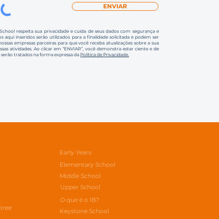
ENVIAR
 School respeita sua privacidade e cuida de seus dados com segurança e
s aqui inseridos serão utilizados para a finalidade solicitada e podem ser
ssas empresas parceiras para que você receba atualizações sobre a sua
ossas atividades. Ao clicar em “ENVIAR”, você demonstra estar ciente e de
 serão tratados na forma expressa da
Política de Privacidade.
Early Years
Elementary School
Middle School
Upper School
O que é o IB?
oree
Keystone School