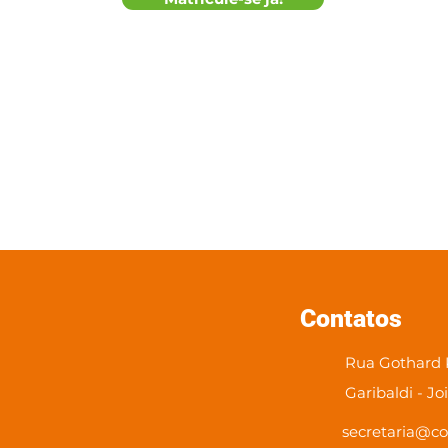
Contatos
Rua Gothard K
Garibaldi - Jo
secretaria@co