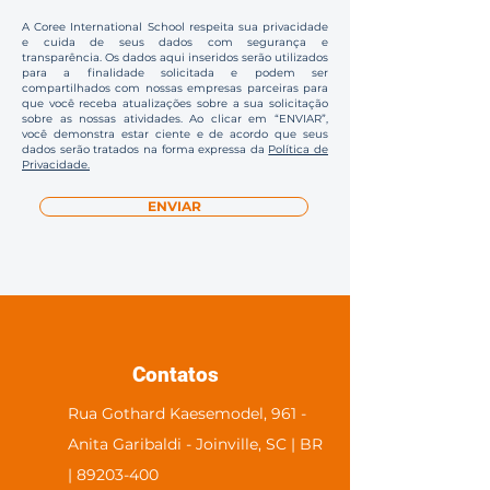
A Coree International School respeita sua privacidade
e cuida de seus dados com segurança e
transparência. Os dados aqui inseridos serão utilizados
para a finalidade solicitada e podem ser
compartilhados com nossas empresas parceiras para
que você receba atualizações sobre a sua solicitação
sobre as nossas atividades. Ao clicar em “ENVIAR”,
você demonstra estar ciente e de acordo que seus
dados serão tratados na forma expressa da
Política de
Privacidade.
ENVIAR
Contatos
Rua Gothard Kaesemodel, 961 -
Anita Garibaldi - Joinville, SC | BR
| 89203-400