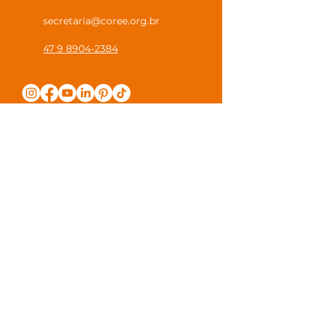
secretaria@coree.org.br
47 9 8904-2384
Política de Privacidade
Canal Privacidade Coree
Canal Denúncia Anônima
Guias e Manuais
Regulamento Juntos na Coree
Observações e Sugestões
Trabalhe Conosco
Valores de Mensalidade
Visite nossa escola