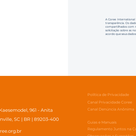
A Coree International
transparência. Os dado
compartilhados com no
solicitação sobre as n
acordo que seus dados
Política de Privacidade
Canal Privacidade Coree
Canal Denúncia Anônima
aesemodel, 961 - Anita
inville, SC | BR | 89203-400
Guias e Manuais
Regulamento Juntos na C
ree.org.br
Observações e Sugestões