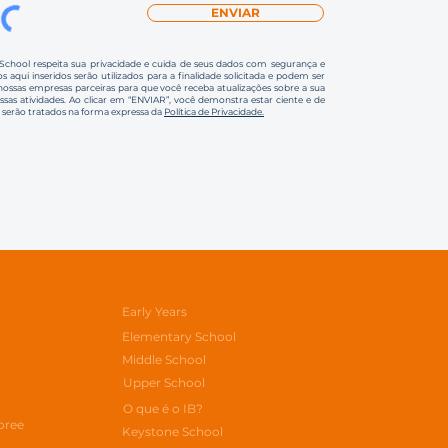
ENVIAR
 School respeita sua privacidade e cuida de seus dados com segurança e
s aqui inseridos serão utilizados para a finalidade solicitada e podem ser
ssas empresas parceiras para que você receba atualizações sobre a sua
ossas atividades. Ao clicar em “ENVIAR”, você demonstra estar ciente e de
 serão tratados na forma expressa da
Política de Privacidade.
Early Years
Elementary School
Middle School
Upper School
O que é o IB?
oree
Keystone School