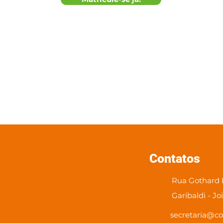
Contatos
Rua Gothard K
Garibaldi - Jo
secretaria@co