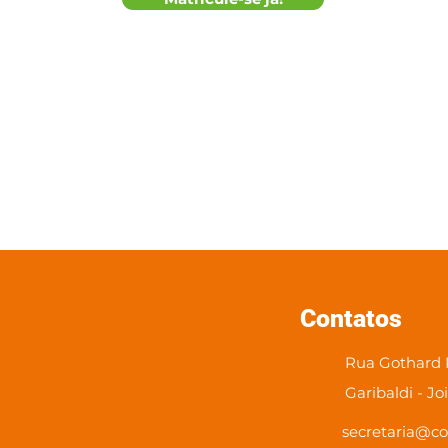
Contatos
Rua Gothard K
Garibaldi - Jo
secretaria@co