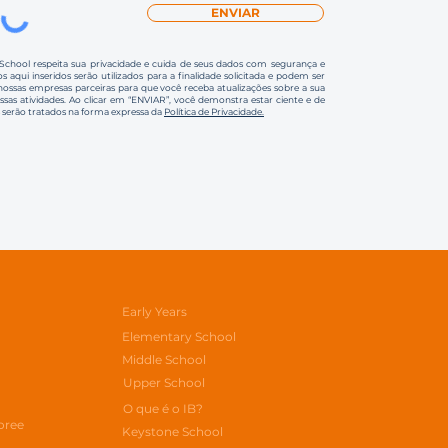
ENVIAR
 School respeita sua privacidade e cuida de seus dados com segurança e
s aqui inseridos serão utilizados para a finalidade solicitada e podem ser
ssas empresas parceiras para que você receba atualizações sobre a sua
ossas atividades. Ao clicar em “ENVIAR”, você demonstra estar ciente e de
 serão tratados na forma expressa da
Política de Privacidade.
Early Years
Elementary School
Middle School
Upper School
O que é o IB?
oree
Keystone School