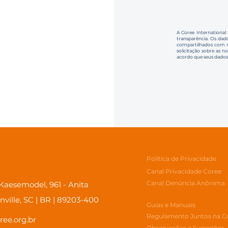
A Coree International
transparência. Os dado
compartilhados com no
solicitação sobre as n
acordo que seus dados
Política de Privacidade
Canal Privacidade Coree
Canal Denúncia Anônima
aesemodel, 961 - Anita
inville, SC | BR | 89203-400
Guias e Manuais
Regulamento Juntos na C
ree.org.br
Observações e Sugestões