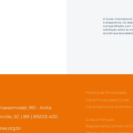
A Coree International
transparência. Os dado
compartilhados com no
solicitação sobre as n
acordo que seus dados
Política de Privacidade
Canal Privacidade Coree
Canal Denúncia Anônima
aesemodel, 961 - Anita
inville, SC | BR | 89203-400
Guias e Manuais
Regulamento Juntos na C
ree.org.br
Observações e Sugestões