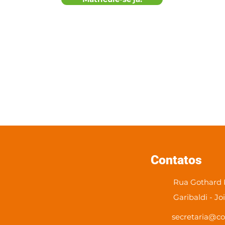
Contatos
Rua Gothard K
Garibaldi - Jo
secretaria@co