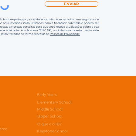
ENVIAR
 School respeita sua privacidade e cuida de seus dados com segurança e
s aqui inseridos serão utilizados para a finalidade solicitada e podem ser
ssas empresas parceiras para que você receba atualizações sobre a sua
ossas atividades. Ao clicar em “ENVIAR”, você demonstra estar ciente e de
 serão tratados na forma expressa da
Política de Privacidade.
Early Years
Elementary School
Middle School
Upper School
O que é o IB?
oree
Keystone School