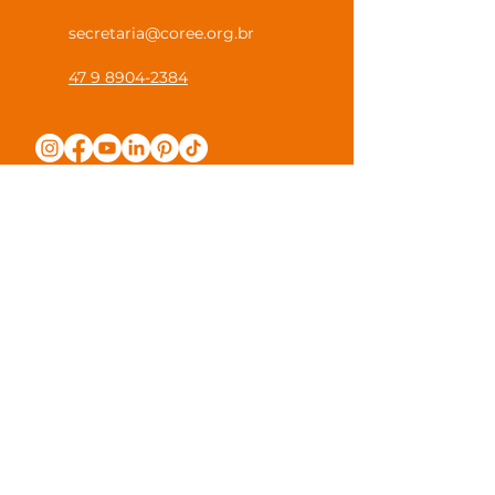
secretaria@coree.org.br
47 9 8904-2384
Política de Privacidade
Canal Privacidade Coree
Canal Denúncia Anônima
Guias e Manuais
Regulamento Juntos na Coree
Observações e Sugestões
Trabalhe Conosco
Valores de Mensalidade
Visite nossa escola