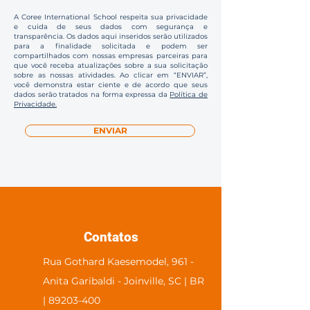
A Coree International School respeita sua privacidade
e cuida de seus dados com segurança e
transparência. Os dados aqui inseridos serão utilizados
para a finalidade solicitada e podem ser
compartilhados com nossas empresas parceiras para
que você receba atualizações sobre a sua solicitação
sobre as nossas atividades. Ao clicar em “ENVIAR”,
você demonstra estar ciente e de acordo que seus
dados serão tratados na forma expressa da
Política de
Privacidade.
ENVIAR
Contatos
Rua Gothard Kaesemodel, 961 -
Anita Garibaldi - Joinville, SC | BR
| 89203-400