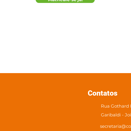
Contatos
Rua Gothard K
Garibaldi - Jo
secretaria@co