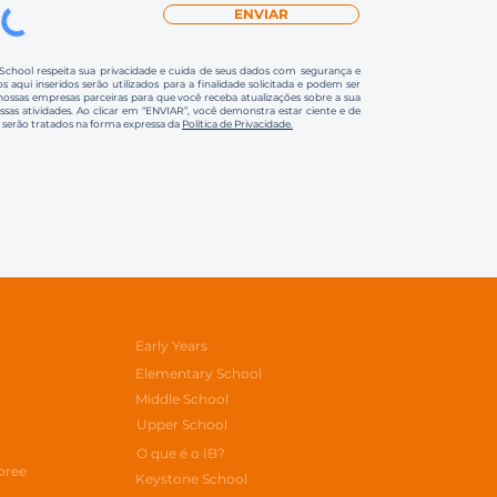
ENVIAR
 School respeita sua privacidade e cuida de seus dados com segurança e
s aqui inseridos serão utilizados para a finalidade solicitada e podem ser
ssas empresas parceiras para que você receba atualizações sobre a sua
ossas atividades. Ao clicar em “ENVIAR”, você demonstra estar ciente e de
 serão tratados na forma expressa da
Política de Privacidade.
Early Years
Elementary School
Middle School
Upper School
O que é o IB?
oree
Keystone School