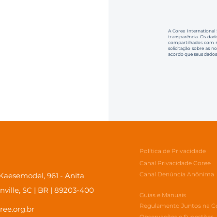
A Coree International
transparência. Os dado
compartilhados com no
solicitação sobre as n
acordo que seus dados
Política de Privacidade
Canal Privacidade Coree
Canal Denúncia Anônima
aesemodel, 961 - Anita
inville, SC | BR | 89203-400
Guias e Manuais
Regulamento Juntos na C
ree.org.br
Observações e Sugestões