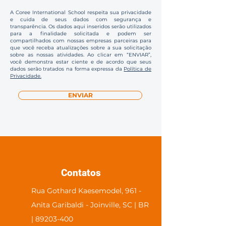
A Coree International School respeita sua privacidade
e cuida de seus dados com segurança e
transparência. Os dados aqui inseridos serão utilizados
para a finalidade solicitada e podem ser
compartilhados com nossas empresas parceiras para
que você receba atualizações sobre a sua solicitação
sobre as nossas atividades. Ao clicar em “ENVIAR”,
você demonstra estar ciente e de acordo que seus
dados serão tratados na forma expressa da
Política de
Privacidade.
ENVIAR
Contatos
Rua Gothard Kaesemodel, 961 -
Anita Garibaldi - Joinville, SC | BR
| 89203-400