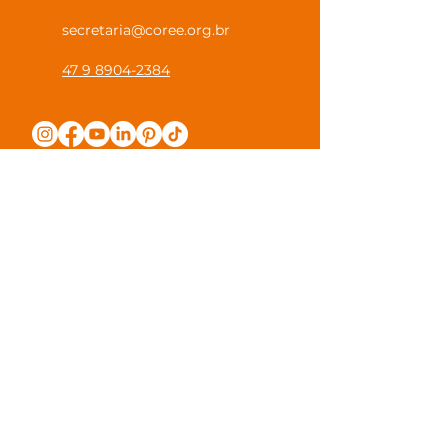
secretaria@coree.org.br
47 9 8904-2384
Política de Privacidade
Canal Privacidade Coree
Canal Denúncia Anônima
Guias e Manuais
Regulamento Juntos na Coree
Observações e Sugestões
Trabalhe Conosco
Valores de Mensalidade
Visite nossa escola