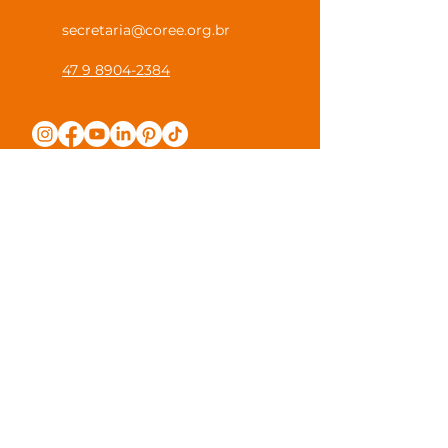
secretaria@coree.org.br
47 9 8904-2384
Política de Privacidade
Canal Privacidade Coree
Canal Denúncia Anônima
Guias e Manuais
Regulamento Juntos na Coree
Observações e Sugestões
Trabalhe Conosco
Valores de Mensalidade
Visite nossa escola