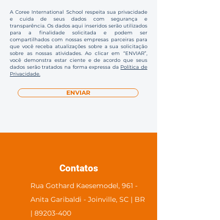
A Coree International School respeita sua privacidade
e cuida de seus dados com segurança e
transparência. Os dados aqui inseridos serão utilizados
para a finalidade solicitada e podem ser
compartilhados com nossas empresas parceiras para
que você receba atualizações sobre a sua solicitação
sobre as nossas atividades. Ao clicar em “ENVIAR”,
você demonstra estar ciente e de acordo que seus
dados serão tratados na forma expressa da
Política de
Privacidade.
ENVIAR
Contatos
Rua Gothard Kaesemodel, 961 -
Anita Garibaldi - Joinville, SC | BR
| 89203-400