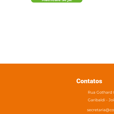
Contatos
Rua Gothard K
Garibaldi - Jo
secretaria@co