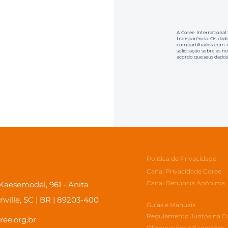
A Coree International
transparência. Os dado
compartilhados com no
solicitação sobre as n
acordo que seus dados
Política de Privacidade
Canal Privacidade Coree
Canal Denúncia Anônima
aesemodel, 961 - Anita
inville, SC | BR | 89203-400
Guias e Manuais
Regulamento Juntos na C
ree.org.br
Observações e Sugestões