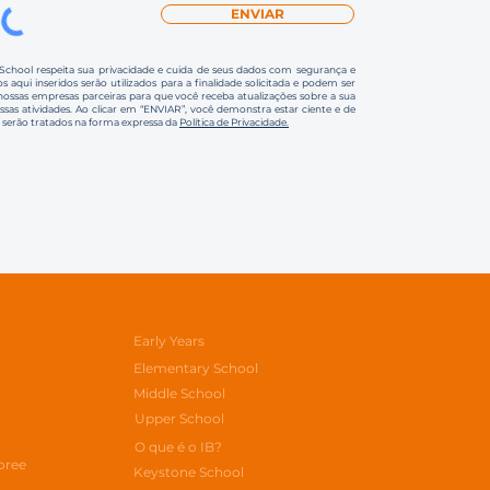
ENVIAR
 School respeita sua privacidade e cuida de seus dados com segurança e
s aqui inseridos serão utilizados para a finalidade solicitada e podem ser
ssas empresas parceiras para que você receba atualizações sobre a sua
ossas atividades. Ao clicar em “ENVIAR”, você demonstra estar ciente e de
 serão tratados na forma expressa da
Política de Privacidade.
Early Years
Elementary School
Middle School
Upper School
O que é o IB?
oree
Keystone School