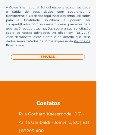
A Coree International School respeita sua privacidade
e cuida de seus dados com segurança e
transparência. Os dados aqui inseridos serão utilizados
para a finalidade solicitada e podem ser
compartilhados com nossas empresas parceiras para
que você receba atualizações sobre a sua solicitação
sobre as nossas atividades. Ao clicar em “ENVIAR”,
você demonstra estar ciente e de acordo que seus
dados serão tratados na forma expressa da
Política de
Privacidade.
ENVIAR
Contatos
Rua Gothard Kaesemodel, 961 -
Anita Garibaldi - Joinville, SC | BR
| 89203-400