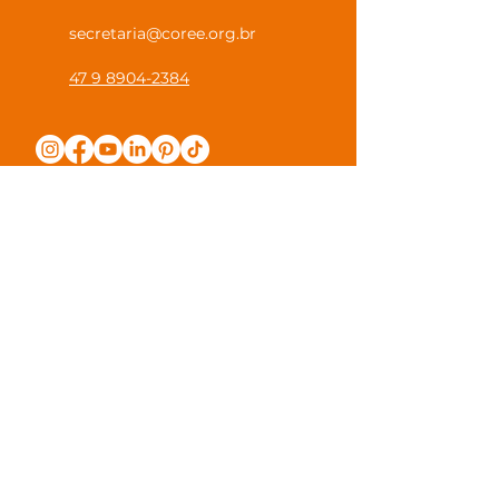
secretaria@coree.org.br
47 9 8904-2384
Política de Privacidade
Canal Privacidade Coree
Canal Denúncia Anônima
Guias e Manuais
Regulamento Juntos na Coree
Observações e Sugestões
Trabalhe Conosco
Valores de Mensalidade
Visite nossa escola