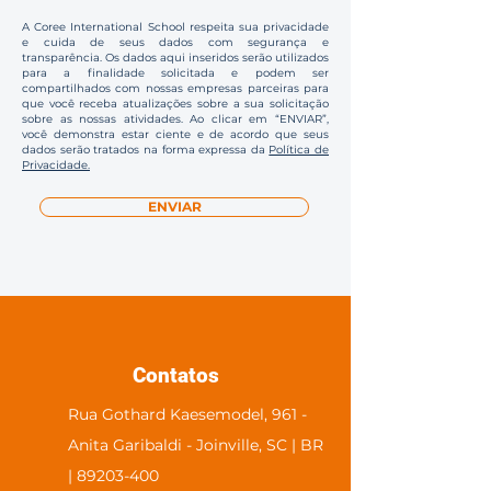
A Coree International School respeita sua privacidade
e cuida de seus dados com segurança e
transparência. Os dados aqui inseridos serão utilizados
para a finalidade solicitada e podem ser
compartilhados com nossas empresas parceiras para
que você receba atualizações sobre a sua solicitação
sobre as nossas atividades. Ao clicar em “ENVIAR”,
você demonstra estar ciente e de acordo que seus
dados serão tratados na forma expressa da
Política de
Privacidade.
ENVIAR
Contatos
Rua Gothard Kaesemodel, 961 -
Anita Garibaldi - Joinville, SC | BR
| 89203-400