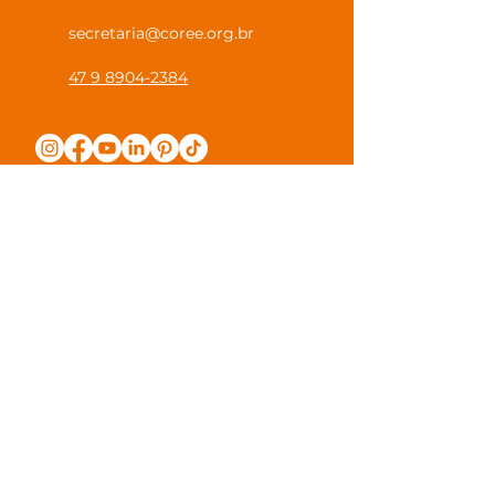
secretaria@coree.org.br
47 9 8904-2384
Política de Privacidade
Canal Privacidade Coree
Canal Denúncia Anônima
Guias e Manuais
Regulamento Juntos na Coree
Observações e Sugestões
Trabalhe Conosco
Valores de Mensalidade
Visite nossa escola