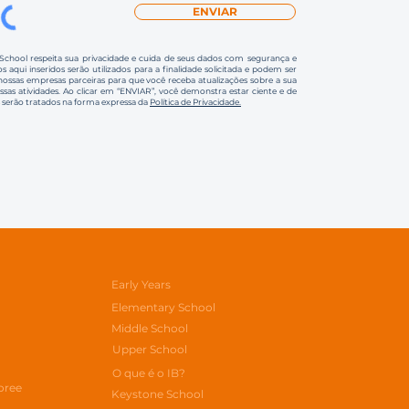
ENVIAR
 School respeita sua privacidade e cuida de seus dados com segurança e
s aqui inseridos serão utilizados para a finalidade solicitada e podem ser
ssas empresas parceiras para que você receba atualizações sobre a sua
ossas atividades. Ao clicar em “ENVIAR”, você demonstra estar ciente e de
 serão tratados na forma expressa da
Política de Privacidade.
Early Years
Elementary School
Middle School
Upper School
O que é o IB?
oree
Keystone School