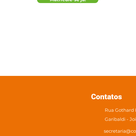
Contatos
Rua Gothard K
Garibaldi - Jo
secretaria@co