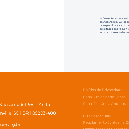
A Coree International
transparência. Os dado
compartilhados com no
solicitação sobre as n
acordo que seus dados
Política de Privacidade
Canal Privacidade Coree
Canal Denúncia Anônima
aesemodel, 961 - Anita
inville, SC | BR | 89203-400
Guias e Manuais
Regulamento Juntos na C
ree.org.br
Observações e Sugestões