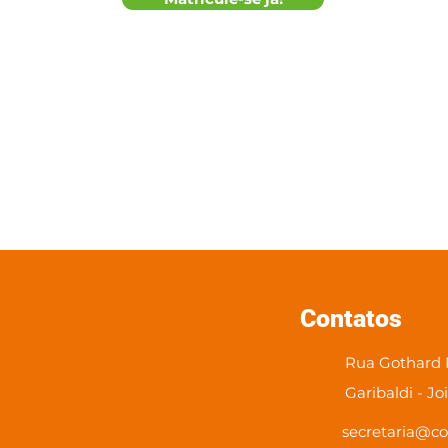
Contatos
Rua Gothard K
Garibaldi - Jo
secretaria@co