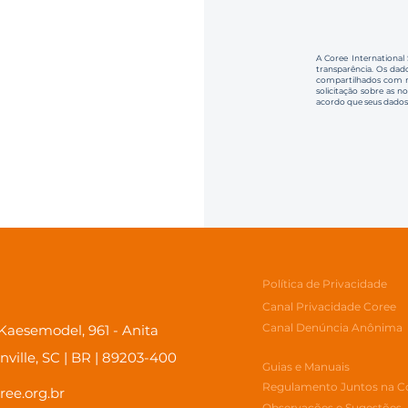
A Coree International
transparência. Os dado
compartilhados com no
solicitação sobre as n
acordo que seus dados
Política de Privacidade
Canal Privacidade Coree
Canal Denúncia Anônima
aesemodel, 961 - Anita
inville, SC | BR | 89203-400
Guias e Manuais
Regulamento Juntos na C
ree.org.br
Observações e Sugestões