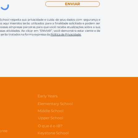
ENVIAR
 School respeita sua privacidade e cuida de seus dados com segurança e
s aqui inseridos serão utilizados para a finalidade solicitada e podem ser
ssas empresas parceiras para que você receba atualizações sobre a sua
ossas atividades. Ao clicar em “ENVIAR”, você demonstra estar ciente e de
 serão tratados na forma expressa da
Política de Privacidade.
Early Years
Elementary School
Middle School
Upper School
O que é o IB?
oree
Keystone School