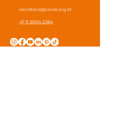
secretaria@coree.org.br
47 9 8904-2384
Política de Privacidade
Canal Privacidade Coree
Canal Denúncia Anônima
Guias e Manuais
Regulamento Juntos na Coree
Observações e Sugestões
Trabalhe Conosco
Valores de Mensalidade
Visite nossa escola