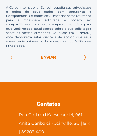
A Coree International School respeita sua privacidade
e cuida de seus dados com segurança e
transparência. Os dados aqui inseridos serão utilizados
para a finalidade solicitada e podem ser
compartilhados com nossas empresas parceiras para
que você receba atualizações sobre a sua solicitação
sobre as nossas atividades. Ao clicar em “ENVIAR”,
você demonstra estar ciente e de acordo que seus
dados serão tratados na forma expressa da
Política de
Privacidade.
ENVIAR
Contatos
Rua Gothard Kaesemodel, 961 -
Anita Garibaldi - Joinville, SC | BR
| 89203-400