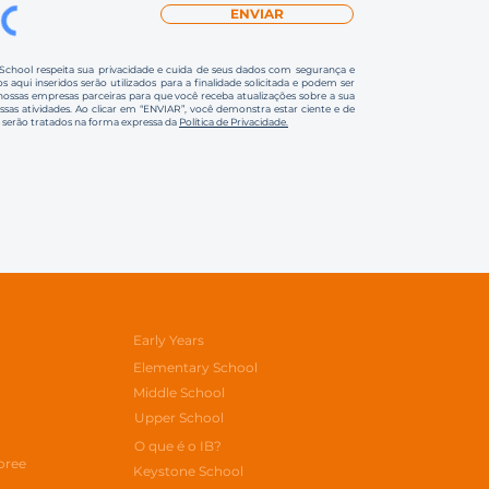
ENVIAR
 School respeita sua privacidade e cuida de seus dados com segurança e
s aqui inseridos serão utilizados para a finalidade solicitada e podem ser
ssas empresas parceiras para que você receba atualizações sobre a sua
ossas atividades. Ao clicar em “ENVIAR”, você demonstra estar ciente e de
 serão tratados na forma expressa da
Política de Privacidade.
Early Years
Elementary School
Middle School
Upper School
O que é o IB?
oree
Keystone School