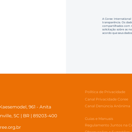
A Coree International
transparência. Os dado
compartilhados com no
solicitação sobre as n
acordo que seus dados
Política de Privacidade
Canal Privacidade Coree
Canal Denúncia Anônima
aesemodel, 961 - Anita
inville, SC | BR | 89203-400
Guias e Manuais
Regulamento Juntos na C
ree.org.br
Observações e Sugestões