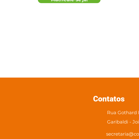
Contatos
Rua Gothard K
Garibaldi - Jo
secretaria@co