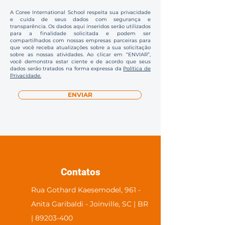
A Coree International School respeita sua privacidade
e cuida de seus dados com segurança e
transparência. Os dados aqui inseridos serão utilizados
para a finalidade solicitada e podem ser
compartilhados com nossas empresas parceiras para
que você receba atualizações sobre a sua solicitação
sobre as nossas atividades. Ao clicar em “ENVIAR”,
você demonstra estar ciente e de acordo que seus
dados serão tratados na forma expressa da
Política de
Privacidade.
ENVIAR
Contatos
Rua Gothard Kaesemodel, 961 -
Anita Garibaldi - Joinville, SC | BR
| 89203-400