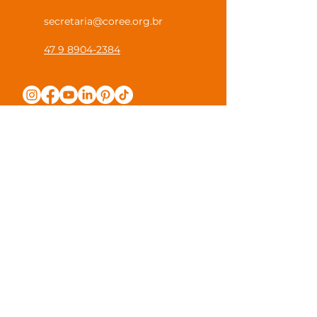
secretaria@coree.org.br
47 9 8904-2384
Política de Privacidade
Canal Privacidade Coree
Canal Denúncia Anônima
Guias e Manuais
Regulamento Juntos na Coree
Observações e Sugestões
Trabalhe Conosco
Valores de Mensalidade
Visite nossa escola