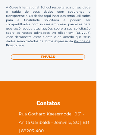
A Coree International School respeita sua privacidade
e cuida de seus dados com segurança e
transparência. Os dados aqui inseridos serão utilizados
para a finalidade solicitada e podem ser
compartilhados com nossas empresas parceiras para
que você receba atualizações sobre a sua solicitação
sobre as nossas atividades. Ao clicar em “ENVIAR”,
você demonstra estar ciente e de acordo que seus
dados serão tratados na forma expressa da
Política de
Privacidade.
ENVIAR
Contatos
Rua Gothard Kaesemodel, 961 -
Anita Garibaldi - Joinville, SC | BR
| 89203-400