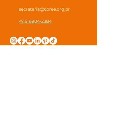
secretaria@coree.org.br
47 9 8904-2384
Política de Privacidade
Canal Privacidade Coree
Canal Denúncia Anônima
Guias e Manuais
Regulamento Juntos na Coree
Observações e Sugestões
Trabalhe Conosco
Valores de Mensalidade
Visite nossa escola