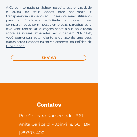
A Coree International School respeita sua privacidade
e cuida de seus dados com segurança e
transparência. Os dados aqui inseridos serão utilizados
para a finalidade solicitada e podem ser
compartilhados com nossas empresas parceiras para
que você receba atualizações sobre a sua solicitação
sobre as nossas atividades. Ao clicar em “ENVIAR”,
você demonstra estar ciente e de acordo que seus
dados serão tratados na forma expressa da
Política de
Privacidade.
ENVIAR
Contatos
Rua Gothard Kaesemodel, 961 -
Anita Garibaldi - Joinville, SC | BR
| 89203-400