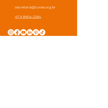
secretaria@coree.org.br
47 9 8904-2384
Política de Privacidade
Canal Privacidade Coree
Canal Denúncia Anônima
Guias e Manuais
Regulamento Juntos na Coree
Observações e Sugestões
Trabalhe Conosco
Valores de Mensalidade
Visite nossa escola