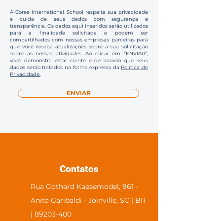
A Coree International School respeita sua privacidade
e cuida de seus dados com segurança e
transparência. Os dados aqui inseridos serão utilizados
para a finalidade solicitada e podem ser
compartilhados com nossas empresas parceiras para
que você receba atualizações sobre a sua solicitação
sobre as nossas atividades. Ao clicar em “ENVIAR”,
você demonstra estar ciente e de acordo que seus
dados serão tratados na forma expressa da
Política de
Privacidade.
ENVIAR
Contatos
Rua Gothard Kaesemodel, 961 -
Anita Garibaldi - Joinville, SC | BR
| 89203-400