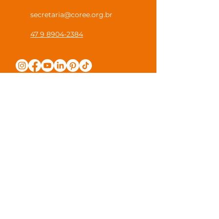
secretaria@coree.org.br
47 9 8904-2384
Política de Privacidade
Canal Privacidade Coree
Canal Denúncia Anônima
Guias e Manuais
Regulamento Juntos na Coree
Observações e Sugestões
Trabalhe Conosco
Valores de Mensalidade
Visite nossa escola