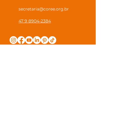
secretaria@coree.org.br
47 9 8904-2384
Política de Privacidade
Canal Privacidade Coree
Canal Denúncia Anônima
Guias e Manuais
Regulamento Juntos na Coree
Observações e Sugestões
Trabalhe Conosco
Valores de Mensalidade
Visite nossa escola