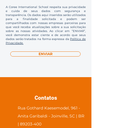
A Coree International School respeita sua privacidade
e cuida de seus dados com segurança e
transparência. Os dados aqui inseridos serão utilizados
para a finalidade solicitada e podem ser
compartilhados com nossas empresas parceiras para
que você receba atualizações sobre a sua solicitação
sobre as nossas atividades. Ao clicar em “ENVIAR”,
você demonstra estar ciente e de acordo que seus
dados serão tratados na forma expressa da
Política de
Privacidade.
ENVIAR
Contatos
Rua Gothard Kaesemodel, 961 -
Anita Garibaldi - Joinville, SC | BR
| 89203-400