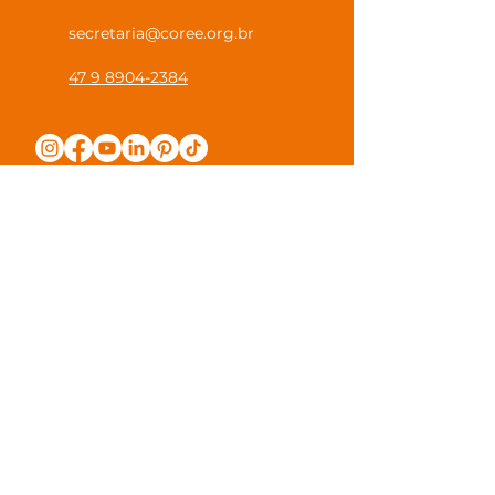
secretaria@coree.org.br
47 9 8904-2384
Política de Privacidade
Canal Privacidade Coree
Canal Denúncia Anônima
Guias e Manuais
Regulamento Juntos na Coree
Observações e Sugestões
Trabalhe Conosco
Valores de Mensalidade
Visite nossa escola