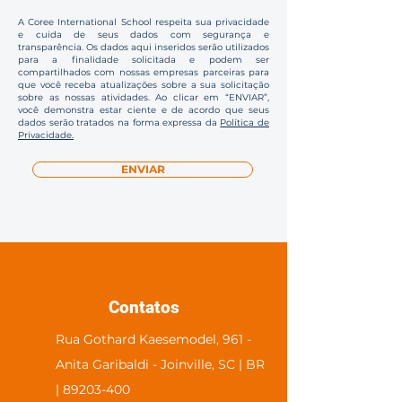
A Coree International School respeita sua privacidade
e cuida de seus dados com segurança e
transparência. Os dados aqui inseridos serão utilizados
para a finalidade solicitada e podem ser
compartilhados com nossas empresas parceiras para
que você receba atualizações sobre a sua solicitação
sobre as nossas atividades. Ao clicar em “ENVIAR”,
você demonstra estar ciente e de acordo que seus
dados serão tratados na forma expressa da
Política de
Privacidade.
ENVIAR
Contatos
Rua Gothard Kaesemodel, 961 -
Anita Garibaldi - Joinville, SC | BR
| 89203-400