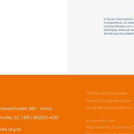
A Coree International
transparência. Os dado
compartilhados com no
solicitação sobre as n
acordo que seus dados
Política de Privacidade
Canal Privacidade Coree
Canal Denúncia Anônima
aesemodel, 961 - Anita
inville, SC | BR | 89203-400
Guias e Manuais
Regulamento Juntos na C
ree.org.br
Observações e Sugestões