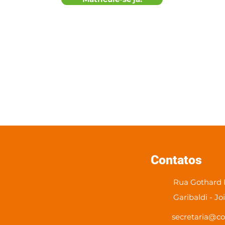
Contatos
Rua Gothard K
Garibaldi - Jo
secretaria@co