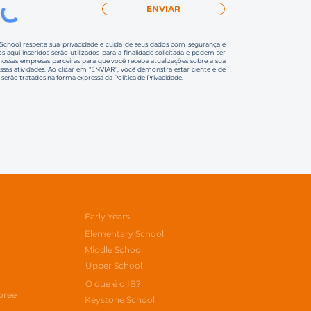
ENVIAR
 School respeita sua privacidade e cuida de seus dados com segurança e
s aqui inseridos serão utilizados para a finalidade solicitada e podem ser
ssas empresas parceiras para que você receba atualizações sobre a sua
ossas atividades. Ao clicar em “ENVIAR”, você demonstra estar ciente e de
 serão tratados na forma expressa da
Política de Privacidade.
Early Years
Elementary School
Middle School
Upper School
O que é o IB?
oree
Keystone School