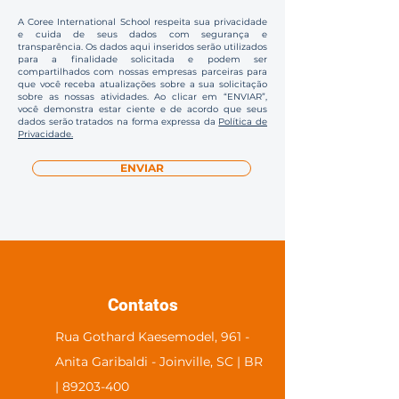
A Coree International School respeita sua privacidade
e cuida de seus dados com segurança e
transparência. Os dados aqui inseridos serão utilizados
para a finalidade solicitada e podem ser
compartilhados com nossas empresas parceiras para
que você receba atualizações sobre a sua solicitação
sobre as nossas atividades. Ao clicar em “ENVIAR”,
você demonstra estar ciente e de acordo que seus
dados serão tratados na forma expressa da
Política de
Privacidade.
ENVIAR
Contatos
Rua Gothard Kaesemodel, 961 -
Anita Garibaldi - Joinville, SC | BR
| 89203-400