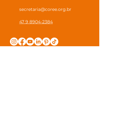
secretaria@coree.org.br
47 9 8904-2384
Política de Privacidade
Canal Privacidade Coree
Canal Denúncia Anônima
Guias e Manuais
Regulamento Juntos na Coree
Observações e Sugestões
Trabalhe Conosco
Valores de Mensalidade
Visite nossa escola