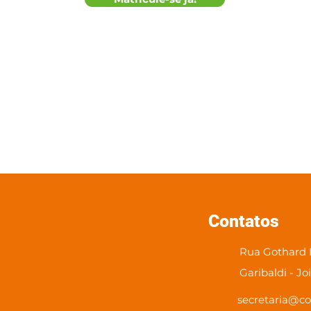
Contatos
Rua Gothard K
Garibaldi - Jo
secretaria@co