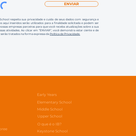
ENVIAR
 School respeita sua privacidade e cuida de seus dados com segurança e
s aqui inseridos serão utilizados para a finalidade solicitada e podem ser
ssas empresas parceiras para que você receba atualizações sobre a sua
ossas atividades. Ao clicar em “ENVIAR”, você demonstra estar ciente e de
 serão tratados na forma expressa da
Política de Privacidade.
Early Years
Elementary School
Middle School
Upper School
O que é o IB?
oree
Keystone School