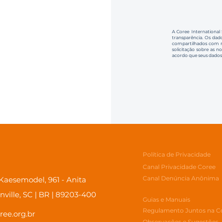
A Coree International
transparência. Os dado
compartilhados com no
solicitação sobre as n
acordo que seus dados
Política de Privacidade
Canal Privacidade Coree
Canal Denúncia Anônima
aesemodel, 961 - Anita
inville, SC | BR | 89203-400
Guias e Manuais
Regulamento Juntos na C
ree.org.br
Observações e Sugestões