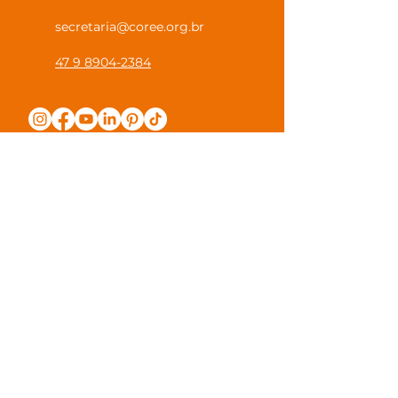
secretaria@coree.org.br
47 9 8904-2384
Política de Privacidade
Canal Privacidade Coree
Canal Denúncia Anônima
Guias e Manuais
Regulamento Juntos na Coree
Observações e Sugestões
Trabalhe Conosco
Valores de Mensalidade
Visite nossa escola