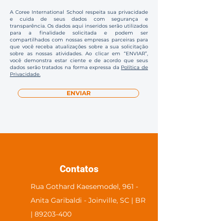
A Coree International School respeita sua privacidade
e cuida de seus dados com segurança e
transparência. Os dados aqui inseridos serão utilizados
para a finalidade solicitada e podem ser
compartilhados com nossas empresas parceiras para
que você receba atualizações sobre a sua solicitação
sobre as nossas atividades. Ao clicar em “ENVIAR”,
você demonstra estar ciente e de acordo que seus
dados serão tratados na forma expressa da
Política de
Privacidade.
ENVIAR
Contatos
Rua Gothard Kaesemodel, 961 -
Anita Garibaldi - Joinville, SC | BR
| 89203-400